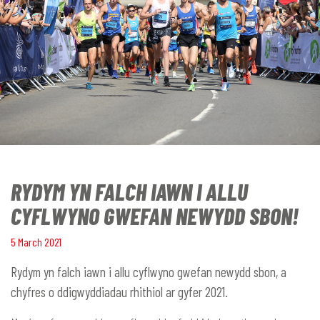
RYDYM YN FALCH IAWN I ALLU
CYFLWYNO GWEFAN NEWYDD SBON!
5 March 2021
Rydym yn falch iawn i allu cyflwyno gwefan newydd sbon, a
chyfres o ddigwyddiadau rhithiol ar gyfer 2021.