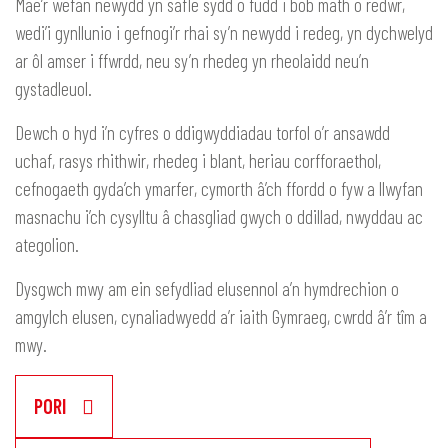
Mae’r wefan newydd yn safle sydd o fudd i bob math o redwr,
wedi’i gynllunio i gefnogi’r rhai sy’n newydd i redeg, yn dychwelyd
ar ôl amser i ffwrdd, neu sy’n rhedeg yn rheolaidd neu’n
gystadleuol.
Dewch o hyd i’n cyfres o ddigwyddiadau torfol o’r ansawdd
uchaf, rasys rhithwir, rhedeg i blant, heriau corfforaethol,
cefnogaeth gyda’ch ymarfer, cymorth â’ch ffordd o fyw a llwyfan
masnachu i’ch cysylltu â chasgliad gwych o ddillad, nwyddau ac
ategolion.
Dysgwch mwy am ein sefydliad elusennol a’n hymdrechion o
amgylch elusen, cynaliadwyedd a’r iaith Gymraeg, cwrdd â’r tîm a
mwy.
PORI