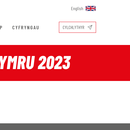
English
OP
CYFRYNGAU
CYLCHLYTHYR
YMRU 2023